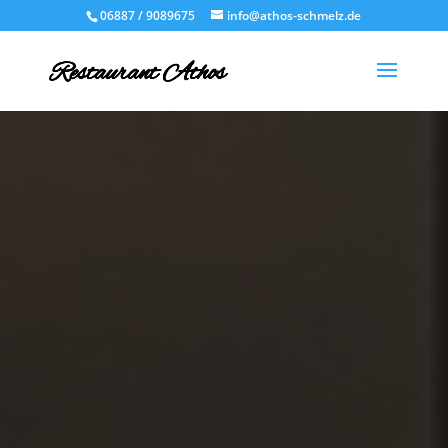
06887 / 9089675
info@athos-schmelz.de